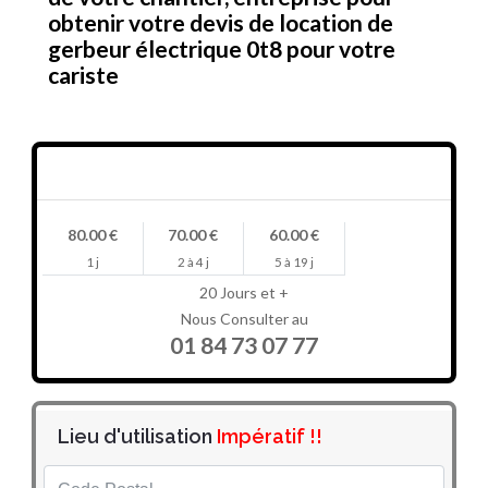
obtenir votre devis de location de
gerbeur électrique 0t8 pour votre
cariste
Prix en HT/jour
80.00 €
70.00 €
60.00 €
1 j
2 à 4 j
5 à 19 j
20 Jours et +
Nous Consulter au
01 84 73 07 77
Lieu d'utilisation
Impératif !!