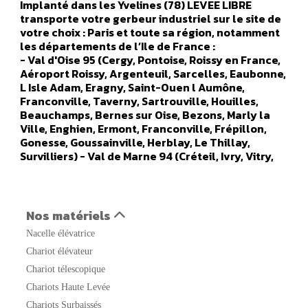
Implanté dans les Yvelines (78) LEVEE LIBRE
transporte votre gerbeur industriel sur le site de
votre choix : Paris et toute sa région, notamment
les départements de l’Ile de France :
- Val d'Oise 95 (Cergy, Pontoise, Roissy en France,
Aéroport Roissy, Argenteuil, Sarcelles, Eaubonne,
L Isle Adam, Eragny, Saint-Ouen l Aumône,
Franconville, Taverny, Sartrouville, Houilles,
Beauchamps, Bernes sur Oise, Bezons, Marly la
Ville, Enghien, Ermont, Franconville, Frépillon,
Gonesse, Goussainville, Herblay, Le Thillay,
Survilliers) - Val de Marne 94 (Créteil, Ivry, Vitry,
Orly, Champigny sur marne, Alfortville, Arcueil,
Boissy Saint Leger, Bonneuil sur Marne, Bry sur
Marne, Cachan, Charenton le Pont, Chennevières
sur Marne, Chevilly Larue, Fresnes, Gentilly, Le
Nos matériels
Kremlin Bicêtre, L Hays Les Roses, Maisons Alfort,
Nacelle élévatrice
Nogent sur Marne, Orly, Aéroport Orly, Rungis,
Saint Maur des Fosses, Sucy en Brie, Thiais,
Chariot élévateur
Vanves, Valenton, Villejuif, Villeneuve le Roi,
Chariot télescopique
Villeneuve Saint Georges) - Seine Saint Denis 93
Chariots Haute Levée
(Saint Denis, Aulnay sous Bois, Noisy le Grand,
Noisy le Sec, Bobigny, Saint Ouen, Rosny sous bois,
Chariots Surbaissés