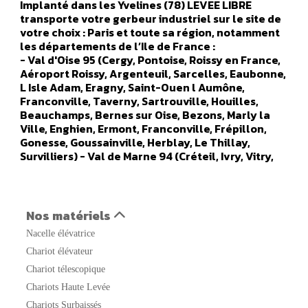
Implanté dans les Yvelines (78) LEVEE LIBRE
transporte votre gerbeur industriel sur le site de
votre choix : Paris et toute sa région, notamment
les départements de l’Ile de France :
- Val d'Oise 95 (Cergy, Pontoise, Roissy en France,
Aéroport Roissy, Argenteuil, Sarcelles, Eaubonne,
L Isle Adam, Eragny, Saint-Ouen l Aumône,
Franconville, Taverny, Sartrouville, Houilles,
Beauchamps, Bernes sur Oise, Bezons, Marly la
Ville, Enghien, Ermont, Franconville, Frépillon,
Gonesse, Goussainville, Herblay, Le Thillay,
Survilliers) - Val de Marne 94 (Créteil, Ivry, Vitry,
Orly, Champigny sur marne, Alfortville, Arcueil,
Boissy Saint Leger, Bonneuil sur Marne, Bry sur
Marne, Cachan, Charenton le Pont, Chennevières
sur Marne, Chevilly Larue, Fresnes, Gentilly, Le
Nos matériels
Kremlin Bicêtre, L Hays Les Roses, Maisons Alfort,
Nacelle élévatrice
Nogent sur Marne, Orly, Aéroport Orly, Rungis,
Saint Maur des Fosses, Sucy en Brie, Thiais,
Chariot élévateur
Vanves, Valenton, Villejuif, Villeneuve le Roi,
Chariot télescopique
Villeneuve Saint Georges) - Seine Saint Denis 93
Chariots Haute Levée
(Saint Denis, Aulnay sous Bois, Noisy le Grand,
Noisy le Sec, Bobigny, Saint Ouen, Rosny sous bois,
Chariots Surbaissés