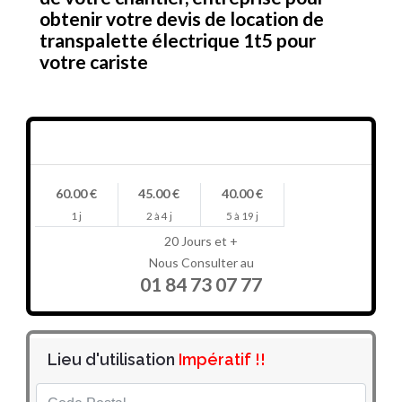
obtenir votre devis de location de
transpalette électrique 1t5 pour
votre cariste
Prix en HT/jour
60.00 €
45.00 €
40.00 €
1 j
2 à 4 j
5 à 19 j
20 Jours et +
Nous Consulter au
01 84 73 07 77
Lieu d'utilisation
Impératif !!