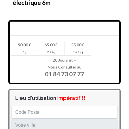
électrique 6m
Prix en HT/jour
90.00 €
65.00 €
55.00 €
1 j
2 à 4 j
5 à 19 j
20 Jours et +
Nous Consulter au
01 84 73 07 77
Lieu d'utilisation
Impératif !!