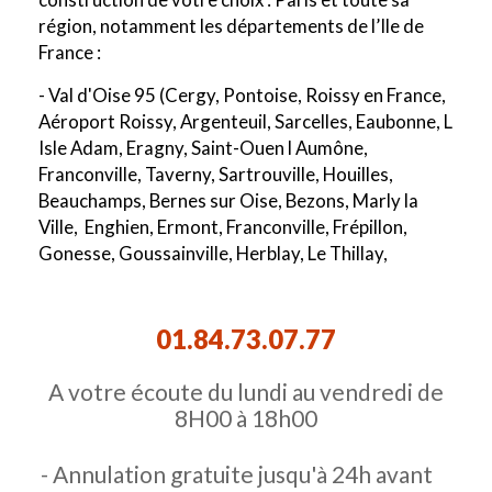
région, notamment les départements de l’Ile de
France :
- Val d'Oise 95 (Cergy, Pontoise, Roissy en France,
Aéroport Roissy, Argenteuil, Sarcelles, Eaubonne, L
Isle Adam, Eragny, Saint-Ouen l Aumône,
Franconville, Taverny, Sartrouville, Houilles,
Beauchamps, Bernes sur Oise, Bezons, Marly la
Ville, Enghien, Ermont, Franconville, Frépillon,
Gonesse, Goussainville, Herblay, Le Thillay,
Survilliers)
- Val de Marne 94 (Créteil, Ivry, Vitry, Orly,
01.84.73.07.77
Champigny sur marne, Alfortville, Arcueil, Boissy
Saint Leger, Bonneuil sur Marne, Bry sur Marne,
A votre écoute du lundi au vendredi de
Cachan, Charenton le Pont, Chennevières sur
8H00 à 18h00
Marne, Chevilly Larue, Fresnes, Gentilly, Le Kremlin
Bicêtre, L Hays Les Roses, Maisons Alfort, Nogent
- Annulation gratuite jusqu'à 24h avant
sur Marne, Orly, Aéroport Orly, Rungis, Saint Maur