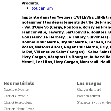
Produits:
toucan 8m
Implanté dans les Yvelines (78) LEVEE LIBRE tra
notamment les départements de l’Ile de Franc
- Val d'Oise 95 (Cergy, Pontoise, Roissy en Fr
Franconville, Taverny, Sartrouville, Houilles, 
Goussainville, Herblay, Le Thillay, Survilliers) 
Bonneuil sur Marne, Bry sur Marne, Cachan, Cha
Roses, Maisons Alfort, Nogent sur Marne, Orly, 
le Roi, Villeneuve Saint Georges) - Seine Saint 
Livry Gargan, Aéroport Le Bourget, Aubervillie
Mesnil, Les Lilas, Livry Gargan, Montreuil, Neui
Villetaneuse) - Hauts de Seine 92 (Boulogne Bi
Colombes, Bourg la Reine, Chatenay Malabry, Ch
La Garenne Colombes, Le Plessis Robinson, Le P
Suresnes, Villeneuve la Garenne) - Essonne 91 
Nos matériels
Les usages
Wissous, Antony, Paray Vieille Poste, Limours, 
Nacelle élévatrice
Charger du lourd
Courcouronnes, Crosnes, Dourdan, Epinay sur Org
Saint Michel sur Orge, Savigny sur Orge, Tigery,
Chariot élévateur
Poser en hauteur
Versailles, Rambouillet, Plaisir, Mantes la Jol
Chariot télescopique
S’adapter à votre envir
Hameaux, Gif sur Yvette, Aubergenville, Bazain
Chariots Haute Levée