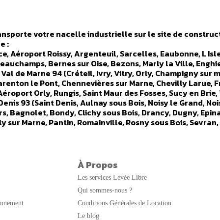
nsporte votre nacelle industrielle sur le site de constructi
e :
ance, Aéroport Roissy, Argenteuil, Sarcelles, Eaubonne, L I
Beauchamps, Bernes sur Oise, Bezons, Marly la Ville, Enghi
- Val de Marne 94 (Créteil, Ivry, Vitry, Orly, Champigny sur m
renton le Pont, Chennevières sur Marne, Chevilly Larue, Fr
Aéroport Orly, Rungis, Saint Maur des Fosses, Sucy en Brie, 
Denis 93 (Saint Denis, Aulnay sous Bois, Noisy le Grand, No
rs, Bagnolet, Bondy, Clichy sous Bois, Drancy, Dugny, Epin
lly sur Marne, Pantin, Romainville, Rosny sous Bois, Sevran,
llancourt, Neuilly, Issy Les Moulineaux, Clamart, Nanterr
atillon, Chaville, Clichy, Courbevoie, Fontenay aux Roses,
ort Marly, Levallois Perret, Malakoff, Meudon, Montrouge,
(Etampes, Arpajon, Saint Geneviève des Bois, Corbeilles Es
À Propos
Saclay, Athis Mons, Ballainvilliers, Bievres, Bondoufle, Br
Les services Levée Libre
e, Evry, Fleury Merogis, Grigny, Itteville, Lardy, Le Pless
 Verriere le Buisson, Vigneux sur Seine, Villabe, Villebon su
Qui sommes-nous ?
ie, Saint germain en Laye, Trappes, Saint-Cyr, Ville d Avray
onnement
Conditions Générales de Location
ville, Bois d Arcy, Velizy Villacoublay, Buc, Guyancourt, 
Le blog