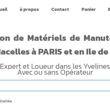
ueil
à propos
Contact
Panier
ion
de
Matériels
de
Manut
acelles
à PARIS
et en Ile d
Expert et Loueur dans les Yvelines
Avec ou sans Opérateur
uhaitée