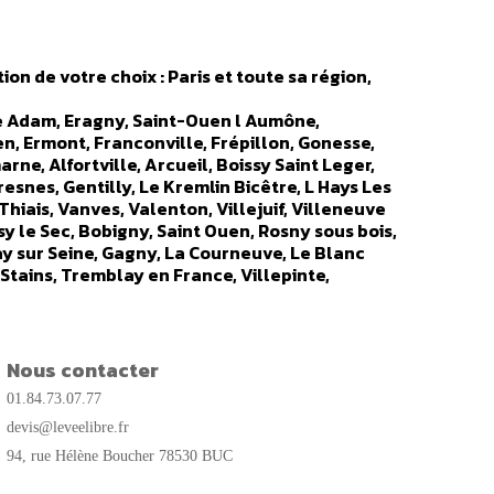
on de votre choix : Paris et toute sa région,
sle Adam, Eragny, Saint-Ouen l Aumône,
en, Ermont, Franconville, Frépillon, Gonesse,
arne, Alfortville, Arcueil, Boissy Saint Leger,
esnes, Gentilly, Le Kremlin Bicêtre, L Hays Les
Thiais, Vanves, Valenton, Villejuif, Villeneuve
isy le Sec, Bobigny, Saint Ouen, Rosny sous bois,
ay sur Seine, Gagny, La Courneuve, Le Blanc
 Stains, Tremblay en France, Villepinte,
e, Rueil Malmaison, Antony, Asnières, Bagneux,
 Garches, Gennevilliers, Issy les Moulineaux,
 Nanterre, Puteaux, Saint Cloud, Sevres,
sonne, Orsay, Les Ulis, Palaiseau, Massy,
Nous contacter
etigny sur Orge, Champlan, Chilly Mazarin,
01.84.73.07.77
is Paté, Lisses, Marcoussis, Morangis, Ormoy,
r Yvette, Villejust) - Yvelines 78 (Achere,
devis@leveelibre.fr
, Coigniere, Maurepas, Chevreuse, Magny les
94, rue Hélène Boucher 78530 BUC
, Carriere sous Poissy, Chambourcy, Chanteloup