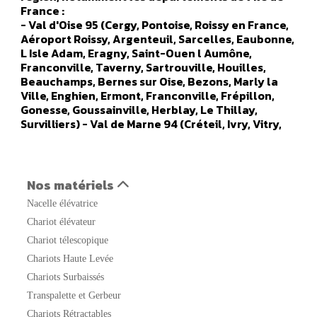
France :
- Val d'Oise 95 (Cergy, Pontoise, Roissy en France,
Aéroport Roissy, Argenteuil, Sarcelles, Eaubonne,
L Isle Adam, Eragny, Saint-Ouen l Aumône,
Franconville, Taverny, Sartrouville, Houilles,
Beauchamps, Bernes sur Oise, Bezons, Marly la
Ville, Enghien, Ermont, Franconville, Frépillon,
Gonesse, Goussainville, Herblay, Le Thillay,
Survilliers) - Val de Marne 94 (Créteil, Ivry, Vitry,
Orly, Champigny sur marne, Alfortville, Arcueil,
Boissy Saint Leger, Bonneuil sur Marne, Bry sur
Marne, Cachan, Charenton le Pont, Chennevières
sur Marne, Chevilly Larue, Fresnes, Gentilly, Le
Nos matériels
Kremlin Bicêtre, L Hays Les Roses, Maisons Alfort,
Nacelle élévatrice
Nogent sur Marne, Orly, Aéroport Orly, Rungis,
Saint Maur des Fosses, Sucy en Brie, Thiais,
Chariot élévateur
Vanves, Valenton, Villejuif, Villeneuve le Roi,
Chariot télescopique
Villeneuve Saint Georges) - Seine Saint Denis 93
Chariots Haute Levée
(Saint Denis, Aulnay sous Bois, Noisy le Grand,
Noisy le Sec, Bobigny, Saint Ouen, Rosny sous bois,
Chariots Surbaissés
Livry Gargan, Aéroport Le Bourget, Aubervilliers,
Transpalette et Gerbeur
Bagnolet, Bondy, Clichy sous Bois, Drancy, Dugny,
Chariots Rétractables