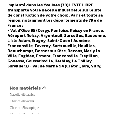
Implanté dans les Yvelines (78) LEVEE LIBRE
transporte votre nacelle industrielle sur le site
de construction de votre choix : Paris et toute sa
région, notamment les départements de l’Ile de
France :
- Val d'Oise 95 (Cergy, Pontoise, Roissy en France,
Aéroport Roissy, Argenteuil, Sarcelles, Eaubonne,
L Isle Adam, Eragny, Saint-Ouen l Aumône,
Franconville, Taverny, Sartrouville, Houilles,
Beauchamps, Bernes sur Oise, Bezons, Marly la
Ville, Enghien, Ermont, Franconville, Frépillon,
Gonesse, Goussainville, Herblay, Le Thillay,
Survilliers) - Val de Marne 94 (Créteil, Ivry, Vitry,
Orly, Champigny sur marne, Alfortville, Arcueil,
Boissy Saint Leger, Bonneuil sur Marne, Bry sur
Marne, Cachan, Charenton le Pont, Chennevières
sur Marne, Chevilly Larue, Fresnes, Gentilly, Le
Nos matériels
Kremlin Bicêtre, L Hays Les Roses, Maisons Alfort,
Nacelle élévatrice
Nogent sur Marne, Orly, Aéroport Orly, Rungis,
Saint Maur des Fosses, Sucy en Brie, Thiais,
Chariot élévateur
Vanves, Valenton, Villejuif, Villeneuve le Roi,
Chariot télescopique
Villeneuve Saint Georges) - Seine Saint Denis 93