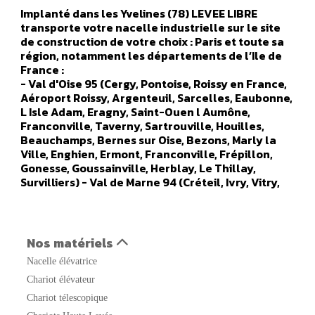
Implanté dans les Yvelines (78) LEVEE LIBRE
transporte votre nacelle industrielle sur le site
de construction de votre choix : Paris et toute sa
région, notamment les départements de l’Ile de
France :
- Val d'Oise 95 (Cergy, Pontoise, Roissy en France,
Aéroport Roissy, Argenteuil, Sarcelles, Eaubonne,
L Isle Adam, Eragny, Saint-Ouen l Aumône,
Franconville, Taverny, Sartrouville, Houilles,
Beauchamps, Bernes sur Oise, Bezons, Marly la
Ville, Enghien, Ermont, Franconville, Frépillon,
Gonesse, Goussainville, Herblay, Le Thillay,
Survilliers) - Val de Marne 94 (Créteil, Ivry, Vitry,
Orly, Champigny sur marne, Alfortville, Arcueil,
Boissy Saint Leger, Bonneuil sur Marne, Bry sur
Marne, Cachan, Charenton le Pont, Chennevières
sur Marne, Chevilly Larue, Fresnes, Gentilly, Le
Nos matériels
Kremlin Bicêtre, L Hays Les Roses, Maisons Alfort,
Nacelle élévatrice
Nogent sur Marne, Orly, Aéroport Orly, Rungis,
Saint Maur des Fosses, Sucy en Brie, Thiais,
Chariot élévateur
Vanves, Valenton, Villejuif, Villeneuve le Roi,
Chariot télescopique
Villeneuve Saint Georges) - Seine Saint Denis 93