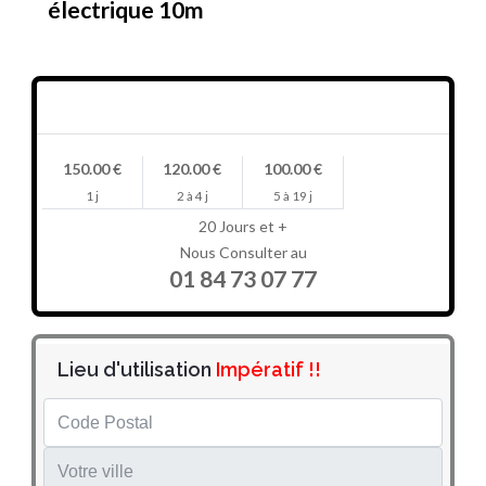
électrique 10m
Prix en HT/jour
150.00 €
120.00 €
100.00 €
1 j
2 à 4 j
5 à 19 j
20 Jours et +
Nous Consulter au
01 84 73 07 77
Lieu d'utilisation
Impératif !!