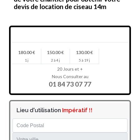
devis de location de ciseau 14m
Prix en HT/jour
180.00 €
150.00 €
130.00 €
1 j
2 à 4 j
5 à 19 j
20 Jours et +
Nous Consulter au
01 84 73 07 77
Lieu d'utilisation
Impératif !!