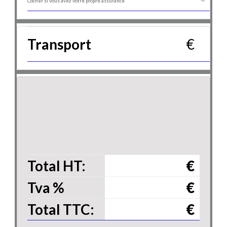
Cocher si vous avez votre propre assurance
Transport
€
Total HT:
€
Tva
%
€
Total TTC:
€