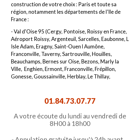
construction de votre choix : Paris et toute sa
région, notamment les départements de l’Ile de
France :
- Val d'Oise 95 (Cergy, Pontoise, Roissy en France,
Aéroport Roissy, Argenteuil, Sarcelles, Eaubonne, L
Isle Adam, Eragny, Saint-Ouen l Aumône,
Franconville, Taverny, Sartrouville, Houilles,
Beauchamps, Bernes sur Oise, Bezons, Marly la
Ville, Enghien, Ermont, Franconville, Frépillon,
Gonesse, Goussainville, Herblay, Le Thillay,
Survilliers)
- Val de Marne 94 (Créteil, Ivry, Vitry, Orly,
01.84.73.07.77
Champigny sur marne, Alfortville, Arcueil, Boissy
Saint Leger, Bonneuil sur Marne, Bry sur Marne,
A votre écoute du lundi au vendredi de
Cachan, Charenton le Pont, Chennevières sur
8H00 à 18h00
Marne, Chevilly Larue, Fresnes, Gentilly, Le Kremlin
Bicêtre, L Hays Les Roses, Maisons Alfort, Nogent
- Annulation gratuite jusqu'à 24h avant