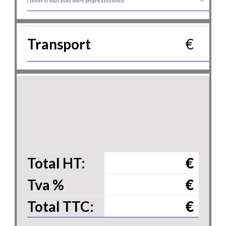
Cocher si vous avez votre propre assurance
Transport
€
Total HT:
€
Tva
%
€
Total TTC:
€