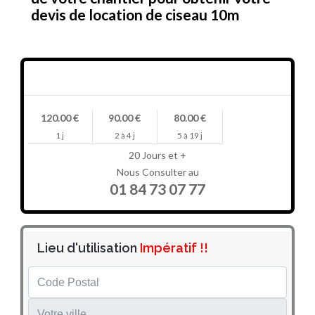
devis de location de ciseau 10m
Prix en HT/jour
120.00 €
90.00 €
80.00 €
1 j
2 à 4 j
5 à 19 j
20 Jours et +
Nous Consulter au
01 84 73 07 77
Lieu d'utilisation
Impératif !!