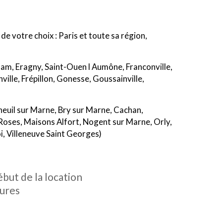
de votre choix : Paris et toute sa région,
Adam, Eragny, Saint-Ouen l Aumône, Franconville,
ville, Frépillon, Gonesse, Goussainville,
onneuil sur Marne, Bry sur Marne, Cachan,
 Roses, Maisons Alfort, Nogent sur Marne, Orly,
oi, Villeneuve Saint Georges)
y sous bois, Livry Gargan, Aéroport Le Bourget,
nc Mesnil, Les Lilas, Livry Gargan, Montreuil,
ébut de la location
aneuse)
eures
, Antony, Asnières, Bagneux, Colombes, Bourg la
s, Issy les Moulineaux, La Garenne Colombes, Le
oud, Sevres, Suresnes, Villeneuve la Garenne)