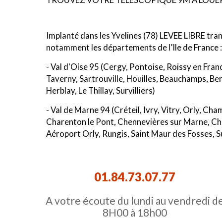
Implanté dans les Yvelines (78) LEVEE LIBRE trans
notamment les départements de l’Ile de France :
- Val d'Oise 95 (Cergy, Pontoise, Roissy en Fran
Taverny, Sartrouville, Houilles, Beauchamps, Ber
Herblay, Le Thillay, Survilliers)
- Val de Marne 94 (Créteil, Ivry, Vitry, Orly, Ch
Charenton le Pont, Chennevières sur Marne, Chev
Aéroport Orly, Rungis, Saint Maur des Fosses, Suc
- Seine Saint Denis 93 (Saint Denis, Aulnay sous
Aubervilliers, Bagnolet, Bondy, Clichy sous Bois
01.84.73.07.77
Neuilly sur Marne, Pantin, Romainville, Rosny sou
- Hauts de Seine 92 (Boulogne Billancourt, Neui
A votre écoute du lundi au vendredi d
Reine, Chatenay Malabry, Chatillon, Chaville, C
8H00 à 18h00
Plessis Robinson, Le Port Marly, Levallois Perr