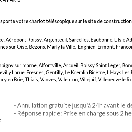
porte votre chariot téléscopique sur le site de construction 
ce, Aéroport Roissy, Argenteuil, Sarcelles, Eaubonne, L Isle 
nes sur Oise, Bezons, Marly la Ville, Enghien, Ermont, Francon
ampigny sur marne, Alfortville, Arcueil, Boissy Saint Leger, B
illy Larue, Fresnes, Gentilly, Le Kremlin Bicêtre, L Hays Les
y en Brie, Thiais, Vanves, Valenton, Villejuif, Villeneuve le R
 Bois, Noisy le Grand, Noisy le Sec, Bobigny, Saint Ouen, Rosn
, Drancy, Dugny, Epinay sur Seine, Gagny, La Courneuve, Le Bla
- Annulation gratuite jusqu'à 24h avant le d
s Bois, Sevran, Stains, Tremblay en France, Villepinte, Villet
- Réponse rapide: Prise en charge sous 2 h
lly, Issy Les Moulineaux, Clamart, Nanterre, Rueil Malmaison
e
lichy, Courbevoie, Fontenay aux Roses, Garches, Gennevillier
et, Malakoff, Meudon, Montrouge, Nanterre, Puteaux, Saint Cl