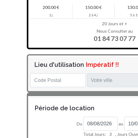
200.00 €
150.00 €
130.0
1 j
2 à 4 j
5 à 1
20 Jours et +
Nous Consulter au
01 84 73 07 77
Lieu d'utilisation
Impératif !!
Période de location
Du
au
Total Jours:
3
, Jours Ouv