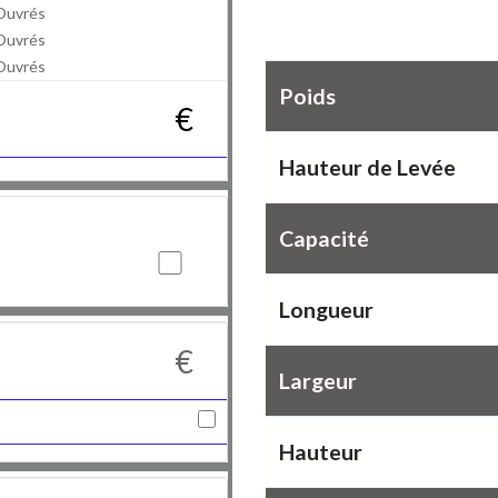
Ouvrés
Caractéristiques
Ouvrés
Ouvrés
Poids
€
Hauteur de Levée
Capacité
Longueur
€
Largeur
Hauteur