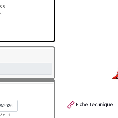
0 €
9 j
Fiche Technique
rés:
1