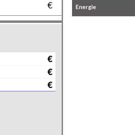
€
Energie
€
€
€