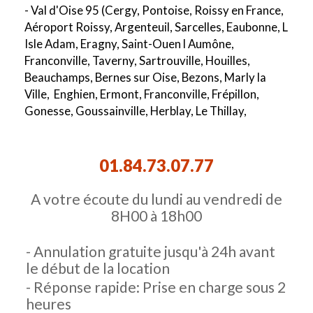
- Val d'Oise 95 (Cergy, Pontoise, Roissy en France,
Aéroport Roissy, Argenteuil, Sarcelles, Eaubonne, L
Isle Adam, Eragny, Saint-Ouen l Aumône,
Franconville, Taverny, Sartrouville, Houilles,
Beauchamps, Bernes sur Oise, Bezons, Marly la
Ville, Enghien, Ermont, Franconville, Frépillon,
Gonesse, Goussainville, Herblay, Le Thillay,
Survilliers)
- Val de Marne 94 (Créteil, Ivry, Vitry, Orly,
01.84.73.07.77
Champigny sur marne, Alfortville, Arcueil, Boissy
Saint Leger, Bonneuil sur Marne, Bry sur Marne,
A votre écoute du lundi au vendredi de
Cachan, Charenton le Pont, Chennevières sur
8H00 à 18h00
Marne, Chevilly Larue, Fresnes, Gentilly, Le Kremlin
Bicêtre, L Hays Les Roses, Maisons Alfort, Nogent
- Annulation gratuite jusqu'à 24h avant
sur Marne, Orly, Aéroport Orly, Rungis, Saint Maur
le début de la location
des Fosses, Sucy en Brie, Thiais, Vanves, Valenton,
- Réponse rapide: Prise en charge sous 2
Villejuif, Villeneuve le Roi, Villeneuve Saint
heures
Georges)