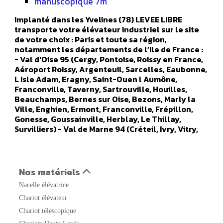
manuscopique 7m
Implanté dans les Yvelines (78) LEVEE LIBRE
transporte votre élévateur industriel sur le site
de votre choix : Paris et toute sa région,
notamment les départements de l’Ile de France :
- Val d'Oise 95 (Cergy, Pontoise, Roissy en France,
Aéroport Roissy, Argenteuil, Sarcelles, Eaubonne,
L Isle Adam, Eragny, Saint-Ouen l Aumône,
Franconville, Taverny, Sartrouville, Houilles,
Beauchamps, Bernes sur Oise, Bezons, Marly la
Ville, Enghien, Ermont, Franconville, Frépillon,
Gonesse, Goussainville, Herblay, Le Thillay,
Survilliers) - Val de Marne 94 (Créteil, Ivry, Vitry,
Orly, Champigny sur marne, Alfortville, Arcueil,
Boissy Saint Leger, Bonneuil sur Marne, Bry sur
Marne, Cachan, Charenton le Pont, Chennevières
sur Marne, Chevilly Larue, Fresnes, Gentilly, Le
Nos matériels
Kremlin Bicêtre, L Hays Les Roses, Maisons Alfort,
Nacelle élévatrice
Nogent sur Marne, Orly, Aéroport Orly, Rungis,
Saint Maur des Fosses, Sucy en Brie, Thiais,
Chariot élévateur
Vanves, Valenton, Villejuif, Villeneuve le Roi,
Chariot télescopique
Villeneuve Saint Georges) - Seine Saint Denis 93