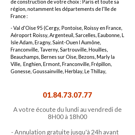
de construction de votre choix : Paris et toute sa
région, notamment les départements de l’Ile de
France :
- Val d'Oise 95 (Cergy, Pontoise, Roissy en France,
Aéroport Roissy, Argenteuil, Sarcelles, Eaubonne, L
Isle Adam, Eragny, Saint-Ouen l Aumône,
Franconville, Taverny, Sartrouville, Houilles,
Beauchamps, Bernes sur Oise, Bezons, Marly la
Ville, Enghien, Ermont, Franconville, Frépillon,
Gonesse, Goussainville, Herblay, Le Thillay,
Survilliers)
- Val de Marne 94 (Créteil, Ivry, Vitry, Orly,
01.84.73.07.77
Champigny sur marne, Alfortville, Arcueil, Boissy
Saint Leger, Bonneuil sur Marne, Bry sur Marne,
A votre écoute du lundi au vendredi de
Cachan, Charenton le Pont, Chennevières sur
8H00 à 18h00
Marne, Chevilly Larue, Fresnes, Gentilly, Le Kremlin
Bicêtre, L Hays Les Roses, Maisons Alfort, Nogent
- Annulation gratuite jusqu'à 24h avant
sur Marne, Orly, Aéroport Orly, Rungis, Saint Maur