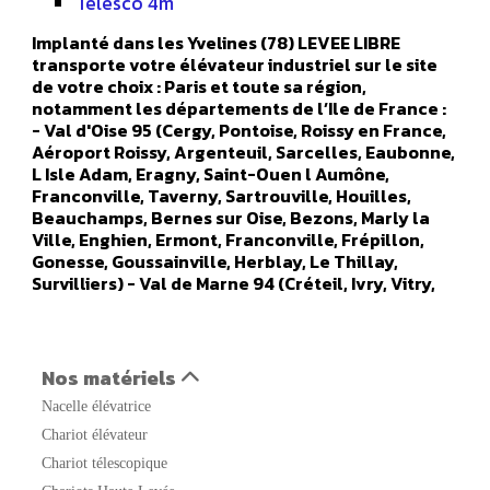
Telesco 4m
Implanté dans les Yvelines (78) LEVEE LIBRE
transporte votre élévateur industriel sur le site
de votre choix : Paris et toute sa région,
notamment les départements de l’Ile de France :
- Val d'Oise 95 (Cergy, Pontoise, Roissy en France,
Aéroport Roissy, Argenteuil, Sarcelles, Eaubonne,
L Isle Adam, Eragny, Saint-Ouen l Aumône,
Franconville, Taverny, Sartrouville, Houilles,
Beauchamps, Bernes sur Oise, Bezons, Marly la
Ville, Enghien, Ermont, Franconville, Frépillon,
Gonesse, Goussainville, Herblay, Le Thillay,
Survilliers) - Val de Marne 94 (Créteil, Ivry, Vitry,
Orly, Champigny sur marne, Alfortville, Arcueil,
Boissy Saint Leger, Bonneuil sur Marne, Bry sur
Marne, Cachan, Charenton le Pont, Chennevières
sur Marne, Chevilly Larue, Fresnes, Gentilly, Le
Nos matériels
Kremlin Bicêtre, L Hays Les Roses, Maisons Alfort,
Nacelle élévatrice
Nogent sur Marne, Orly, Aéroport Orly, Rungis,
Saint Maur des Fosses, Sucy en Brie, Thiais,
Chariot élévateur
Vanves, Valenton, Villejuif, Villeneuve le Roi,
Chariot télescopique
Villeneuve Saint Georges) - Seine Saint Denis 93