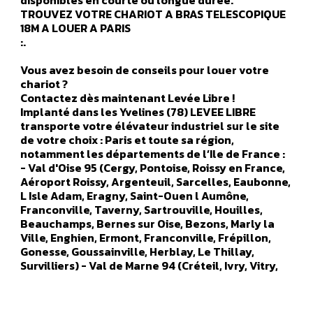
disponibles en courte ou longue durée.
TROUVEZ VOTRE CHARIOT A BRAS TELESCOPIQUE
18M A LOUER A PARIS
:.
Vous avez besoin de conseils pour louer votre
chariot ?
Contactez dès maintenant Levée Libre !
Implanté dans les Yvelines (78) LEVEE LIBRE
transporte votre élévateur industriel sur le site
de votre choix : Paris et toute sa région,
notamment les départements de l’Ile de France :
- Val d'Oise 95 (Cergy, Pontoise, Roissy en France,
Aéroport Roissy, Argenteuil, Sarcelles, Eaubonne,
L Isle Adam, Eragny, Saint-Ouen l Aumône,
Franconville, Taverny, Sartrouville, Houilles,
Beauchamps, Bernes sur Oise, Bezons, Marly la
Ville, Enghien, Ermont, Franconville, Frépillon,
Gonesse, Goussainville, Herblay, Le Thillay,
Survilliers) - Val de Marne 94 (Créteil, Ivry, Vitry,
Orly, Champigny sur marne, Alfortville, Arcueil,
Boissy Saint Leger, Bonneuil sur Marne, Bry sur
Marne, Cachan, Charenton le Pont, Chennevières