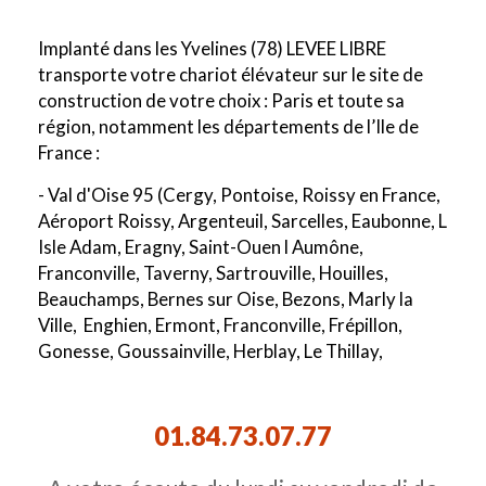
Implanté dans les Yvelines (78) LEVEE LIBRE
transporte votre chariot élévateur sur le site de
construction de votre choix : Paris et toute sa
région, notamment les départements de l’Ile de
France :
- Val d'Oise 95 (Cergy, Pontoise, Roissy en France,
Aéroport Roissy, Argenteuil, Sarcelles, Eaubonne, L
Isle Adam, Eragny, Saint-Ouen l Aumône,
Franconville, Taverny, Sartrouville, Houilles,
Beauchamps, Bernes sur Oise, Bezons, Marly la
Ville, Enghien, Ermont, Franconville, Frépillon,
Gonesse, Goussainville, Herblay, Le Thillay,
Survilliers)
- Val de Marne 94 (Créteil, Ivry, Vitry, Orly,
01.84.73.07.77
Champigny sur marne, Alfortville, Arcueil, Boissy
Saint Leger, Bonneuil sur Marne, Bry sur Marne,