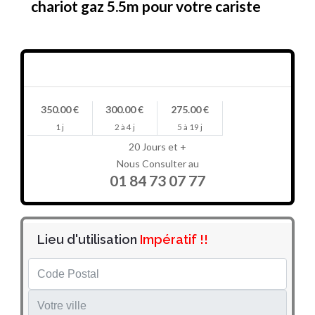
chariot gaz 5.5m pour votre cariste
Prix en HT/jour
350.00 €
300.00 €
275.00 €
1 j
2 à 4 j
5 à 19 j
20 Jours et +
Nous Consulter au
01 84 73 07 77
Lieu d'utilisation
Impératif !!