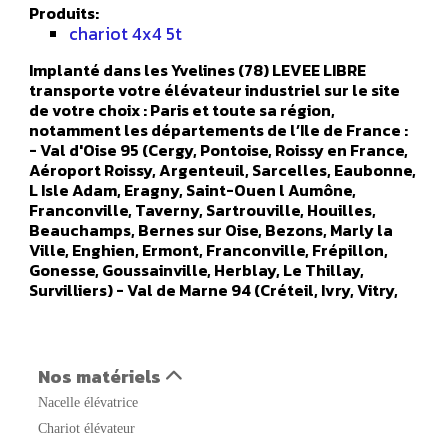
Produits:
chariot 4x4 5t
Implanté dans les Yvelines (78) LEVEE LIBRE
transporte votre élévateur industriel sur le site
de votre choix : Paris et toute sa région,
notamment les départements de l’Ile de France :
- Val d'Oise 95 (Cergy, Pontoise, Roissy en France,
Aéroport Roissy, Argenteuil, Sarcelles, Eaubonne,
L Isle Adam, Eragny, Saint-Ouen l Aumône,
Franconville, Taverny, Sartrouville, Houilles,
Beauchamps, Bernes sur Oise, Bezons, Marly la
Ville, Enghien, Ermont, Franconville, Frépillon,
Gonesse, Goussainville, Herblay, Le Thillay,
Survilliers) - Val de Marne 94 (Créteil, Ivry, Vitry,
Orly, Champigny sur marne, Alfortville, Arcueil,
Boissy Saint Leger, Bonneuil sur Marne, Bry sur
Marne, Cachan, Charenton le Pont, Chennevières
sur Marne, Chevilly Larue, Fresnes, Gentilly, Le
Nos matériels
Kremlin Bicêtre, L Hays Les Roses, Maisons Alfort,
Nacelle élévatrice
Nogent sur Marne, Orly, Aéroport Orly, Rungis,
Saint Maur des Fosses, Sucy en Brie, Thiais,
Chariot élévateur