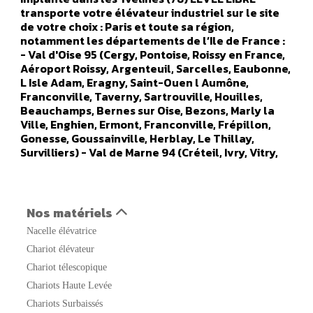
transporte votre élévateur industriel sur le site
de votre choix : Paris et toute sa région,
notamment les départements de l’Ile de France :
- Val d'Oise 95 (Cergy, Pontoise, Roissy en France,
Aéroport Roissy, Argenteuil, Sarcelles, Eaubonne,
L Isle Adam, Eragny, Saint-Ouen l Aumône,
Franconville, Taverny, Sartrouville, Houilles,
Beauchamps, Bernes sur Oise, Bezons, Marly la
Ville, Enghien, Ermont, Franconville, Frépillon,
Gonesse, Goussainville, Herblay, Le Thillay,
Survilliers) - Val de Marne 94 (Créteil, Ivry, Vitry,
Orly, Champigny sur marne, Alfortville, Arcueil,
Boissy Saint Leger, Bonneuil sur Marne, Bry sur
Marne, Cachan, Charenton le Pont, Chennevières
sur Marne, Chevilly Larue, Fresnes, Gentilly, Le
Nos matériels
Kremlin Bicêtre, L Hays Les Roses, Maisons Alfort,
Nacelle élévatrice
Nogent sur Marne, Orly, Aéroport Orly, Rungis,
Saint Maur des Fosses, Sucy en Brie, Thiais,
Chariot élévateur
Vanves, Valenton, Villejuif, Villeneuve le Roi,
Chariot télescopique
Villeneuve Saint Georges) - Seine Saint Denis 93
Chariots Haute Levée
(Saint Denis, Aulnay sous Bois, Noisy le Grand,
Noisy le Sec, Bobigny, Saint Ouen, Rosny sous bois,
Chariots Surbaissés