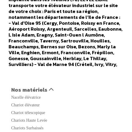
transporte votre élévateur industriel sur le site
de votre choix : Paris et toute sa région,
notamment les départements de l’Ile de France :
- Val d'Oise 95 (Cergy, Pontoise, Roissy en France,
Aéroport Roissy, Argenteuil, Sarcelles, Eaubonne,
L Isle Adam, Eragny, Saint-Ouen l Aumône,
Franconville, Taverny, Sartrouville, Houilles,
Beauchamps, Bernes sur Oise, Bezons, Marly la
Ville, Enghien, Ermont, Franconville, Frépillon,
Gonesse, Goussainville, Herblay, Le Thillay,
Survilliers) - Val de Marne 94 (Créteil, Ivry, Vitry,
Orly, Champigny sur marne, Alfortville, Arcueil,
Boissy Saint Leger, Bonneuil sur Marne, Bry sur
Marne, Cachan, Charenton le Pont, Chennevières
sur Marne, Chevilly Larue, Fresnes, Gentilly, Le
Nos matériels
Kremlin Bicêtre, L Hays Les Roses, Maisons Alfort,
Nacelle élévatrice
Nogent sur Marne, Orly, Aéroport Orly, Rungis,
Saint Maur des Fosses, Sucy en Brie, Thiais,
Chariot élévateur
Vanves, Valenton, Villejuif, Villeneuve le Roi,
Chariot télescopique
Villeneuve Saint Georges) - Seine Saint Denis 93
Chariots Haute Levée
(Saint Denis, Aulnay sous Bois, Noisy le Grand,
Noisy le Sec, Bobigny, Saint Ouen, Rosny sous bois,
Chariots Surbaissés