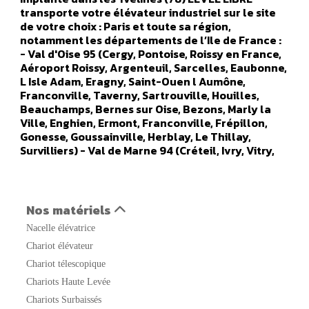
transporte votre élévateur industriel sur le site
de votre choix : Paris et toute sa région,
notamment les départements de l’Ile de France :
- Val d'Oise 95 (Cergy, Pontoise, Roissy en France,
Aéroport Roissy, Argenteuil, Sarcelles, Eaubonne,
L Isle Adam, Eragny, Saint-Ouen l Aumône,
Franconville, Taverny, Sartrouville, Houilles,
Beauchamps, Bernes sur Oise, Bezons, Marly la
Ville, Enghien, Ermont, Franconville, Frépillon,
Gonesse, Goussainville, Herblay, Le Thillay,
Survilliers) - Val de Marne 94 (Créteil, Ivry, Vitry,
Orly, Champigny sur marne, Alfortville, Arcueil,
Boissy Saint Leger, Bonneuil sur Marne, Bry sur
Marne, Cachan, Charenton le Pont, Chennevières
sur Marne, Chevilly Larue, Fresnes, Gentilly, Le
Nos matériels
Kremlin Bicêtre, L Hays Les Roses, Maisons Alfort,
Nacelle élévatrice
Nogent sur Marne, Orly, Aéroport Orly, Rungis,
Saint Maur des Fosses, Sucy en Brie, Thiais,
Chariot élévateur
Vanves, Valenton, Villejuif, Villeneuve le Roi,
Chariot télescopique
Villeneuve Saint Georges) - Seine Saint Denis 93
Chariots Haute Levée
(Saint Denis, Aulnay sous Bois, Noisy le Grand,
Noisy le Sec, Bobigny, Saint Ouen, Rosny sous bois,
Chariots Surbaissés