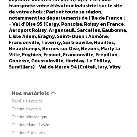
transporte votre élévateur industriel sur le site
de votre choix : Paris et toute sa région,
notamment les départements de l’Ile de France :
- Val d'Oise 95 (Cergy, Pontoise, Roissy en France,
Aéroport Roissy, Argenteuil, Sarcelles, Eaubonne,
L Isle Adam, Eragny, Saint-Ouen l Aumône,
Franconville, Taverny, Sartrouville, Houilles,
Beauchamps, Bernes sur Oise, Bezons, Marly la
Ville, Enghien, Ermont, Franconville, Frépillon,
Gonesse, Goussainville, Herblay, Le Thillay,
Survilliers) - Val de Marne 94 (Créteil, Ivry, Vitry,
Orly, Champigny sur marne, Alfortville, Arcueil,
Boissy Saint Leger, Bonneuil sur Marne, Bry sur
Marne, Cachan, Charenton le Pont, Chennevières
sur Marne, Chevilly Larue, Fresnes, Gentilly, Le
Nos matériels
Kremlin Bicêtre, L Hays Les Roses, Maisons Alfort,
Nacelle élévatrice
Nogent sur Marne, Orly, Aéroport Orly, Rungis,
Saint Maur des Fosses, Sucy en Brie, Thiais,
Chariot élévateur
Vanves, Valenton, Villejuif, Villeneuve le Roi,
Chariot télescopique
Villeneuve Saint Georges) - Seine Saint Denis 93
Chariots Haute Levée
(Saint Denis, Aulnay sous Bois, Noisy le Grand,
Noisy le Sec, Bobigny, Saint Ouen, Rosny sous bois,
Chariots Surbaissés