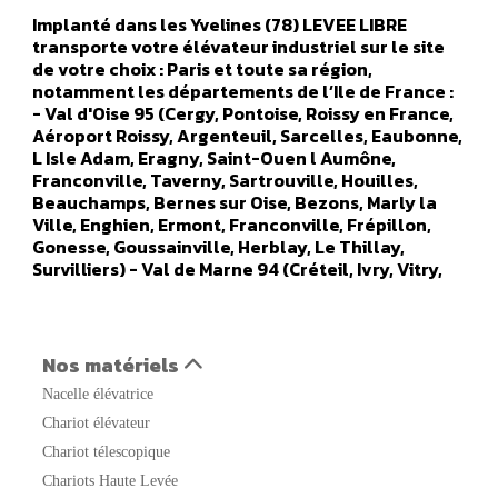
Implanté dans les Yvelines (78) LEVEE LIBRE
transporte votre élévateur industriel sur le site
de votre choix : Paris et toute sa région,
notamment les départements de l’Ile de France :
- Val d'Oise 95 (Cergy, Pontoise, Roissy en France,
Aéroport Roissy, Argenteuil, Sarcelles, Eaubonne,
L Isle Adam, Eragny, Saint-Ouen l Aumône,
Franconville, Taverny, Sartrouville, Houilles,
Beauchamps, Bernes sur Oise, Bezons, Marly la
Ville, Enghien, Ermont, Franconville, Frépillon,
Gonesse, Goussainville, Herblay, Le Thillay,
Survilliers) - Val de Marne 94 (Créteil, Ivry, Vitry,
Orly, Champigny sur marne, Alfortville, Arcueil,
Boissy Saint Leger, Bonneuil sur Marne, Bry sur
Marne, Cachan, Charenton le Pont, Chennevières
sur Marne, Chevilly Larue, Fresnes, Gentilly, Le
Nos matériels
Kremlin Bicêtre, L Hays Les Roses, Maisons Alfort,
Nacelle élévatrice
Nogent sur Marne, Orly, Aéroport Orly, Rungis,
Saint Maur des Fosses, Sucy en Brie, Thiais,
Chariot élévateur
Vanves, Valenton, Villejuif, Villeneuve le Roi,
Chariot télescopique
Villeneuve Saint Georges) - Seine Saint Denis 93
Chariots Haute Levée
(Saint Denis, Aulnay sous Bois, Noisy le Grand,