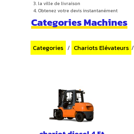
la ville de livraison
Obtenez votre devis instantanément
Categories Machines
Categories
/
Chariots Elévateurs
chariot diesel 4.5t