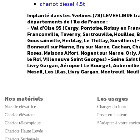
chariot diesel 4.5t
Implanté dans les Yvelines (78) LEVEE LIBRE tra
départements de l’Ile de France :
- Val d'Oise 95 (Cergy, Pontoise, Roissy en Fr
Franconville, Taverny, Sartrouville, Houilles, 
Goussainville, Herblay, Le Thillay, Survilliers) 
Bonneuil sur Marne, Bry sur Marne, Cachan, Cha
Roses, Maisons Alfort, Nogent sur Marne, Orly, 
le Roi, Villeneuve Saint Georges) - Seine Saint 
Livry Gargan, Aéroport Le Bourget, Aubervillie
Mesnil, Les Lilas, Livry Gargan, Montreuil, Neui
Villetaneuse) - Hauts de Seine 92 (Boulogne Bi
Colombes, Bourg la Reine, Chatenay Malabry, Ch
La Garenne Colombes, Le Plessis Robinson, Le P
Suresnes, Villeneuve la Garenne) - Essonne 91 
Nos matériels
Les usages
Wissous, Antony, Paray Vieille Poste, Limours, 
Nacelle élévatrice
Charger du lourd
Courcouronnes, Crosnes, Dourdan, Epinay sur Org
Saint Michel sur Orge, Savigny sur Orge, Tigery,
Chariot élévateur
Poser en hauteur
Versailles, Rambouillet, Plaisir, Mantes la Jol
Chariot télescopique
S’adapter à votre envir
Hameaux, Gif sur Yvette, Aubergenville, Bazain
Chariots Haute Levée
les Vignes, Coigniere, Conflans Sainte Honorine,
Chariots Surbaissés