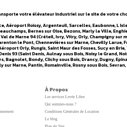
nsporte votre élévateur industriel sur le site de votre cho
ance, Aéroport Roissy, Argenteuil, Sarcelles, Eaubonne, L I
Beauchamps, Bernes sur Oise, Bezons, Marly la Ville, Enghi
- Val de Marne 94 (Créteil, Ivry, Vitry, Orly, Champigny sur m
renton le Pont, Chennevières sur Marne, Chevilly Larue, Fr
Aéroport Orly, Rungis, Saint Maur des Fosses, Sucy en Brie, 
Denis 93 (Saint Denis, Aulnay sous Bois, Noisy le Grand, No
rs, Bagnolet, Bondy, Clichy sous Bois, Drancy, Dugny, Epin
lly sur Marne, Pantin, Romainville, Rosny sous Bois, Sevran,
llancourt, Neuilly, Issy Les Moulineaux, Clamart, Nanterr
atillon, Chaville, Clichy, Courbevoie, Fontenay aux Roses,
ort Marly, Levallois Perret, Malakoff, Meudon, Montrouge,
(Etampes, Arpajon, Saint Geneviève des Bois, Corbeilles Es
À Propos
Saclay, Athis Mons, Ballainvilliers, Bievres, Bondoufle, Br
Les services Levée Libre
e, Evry, Fleury Merogis, Grigny, Itteville, Lardy, Le Pless
 Verriere le Buisson, Vigneux sur Seine, Villabe, Villebon su
Qui sommes-nous ?
ie, Saint germain en Laye, Trappes, Saint-Cyr, Ville d Avray
onnement
Conditions Générales de Location
ville, Bois d Arcy, Velizy Villacoublay, Buc, Guyancourt, 
Le blog
 Elancourt, Flins sur Seine, Gargenville, Velizy Villacoubla
Plan du Site