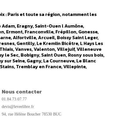
ix : Paris et toute sa région, notamment les
sle Adam, Eragny, Saint-Ouen l Aumône,
en, Ermont, Franconville, Frépillon, Gonesse,
arne, Alfortville, Arcueil, Boissy Saint Leger,
esnes, Gentilly, Le Kremlin Bicêtre, L Hays Les
Thiais, Vanves, Valenton, Villejuif, Villeneuve
isy le Sec, Bobigny, Saint Ouen, Rosny sous bois,
ay sur Seine, Gagny, La Courneuve, Le Blanc
 Stains, Tremblay en France, Villepinte,
e, Rueil Malmaison, Antony, Asnières, Bagneux,
 Garches, Gennevilliers, Issy les Moulineaux,
 Nanterre, Puteaux, Saint Cloud, Sevres,
sonne, Orsay, Les Ulis, Palaiseau, Massy,
Nous contacter
etigny sur Orge, Champlan, Chilly Mazarin,
01.84.73.07.77
is Paté, Lisses, Marcoussis, Morangis, Ormoy,
r Yvette, Villejust) - Yvelines 78 (Achere,
devis@leveelibre.fr
, Coigniere, Maurepas, Chevreuse, Magny les
94, rue Hélène Boucher 78530 BUC
, Carriere sous Poissy, Chambourcy, Chanteloup
y, Houilles, Jouy en Josas, La Celle Saint