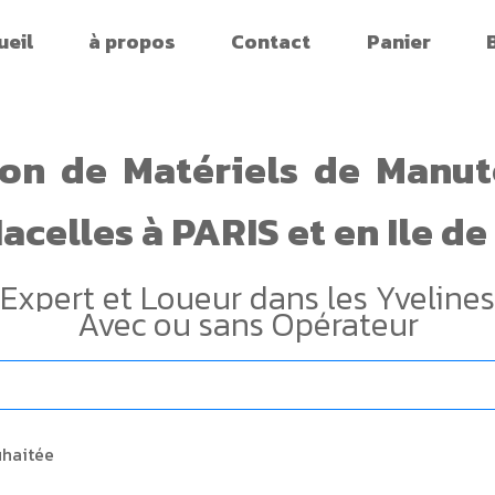
ueil
à propos
Contact
Panier
ion
de
Matériels
de
Manut
acelles
à PARIS
et en Ile d
Expert et Loueur dans les Yvelines
Avec ou sans Opérateur
uhaitée