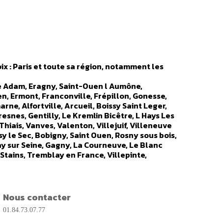
ix : Paris et toute sa région, notamment les
sle Adam, Eragny, Saint-Ouen l Aumône,
en, Ermont, Franconville, Frépillon, Gonesse,
arne, Alfortville, Arcueil, Boissy Saint Leger,
esnes, Gentilly, Le Kremlin Bicêtre, L Hays Les
Thiais, Vanves, Valenton, Villejuif, Villeneuve
isy le Sec, Bobigny, Saint Ouen, Rosny sous bois,
ay sur Seine, Gagny, La Courneuve, Le Blanc
 Stains, Tremblay en France, Villepinte,
e, Rueil Malmaison, Antony, Asnières, Bagneux,
 Garches, Gennevilliers, Issy les Moulineaux,
 Nanterre, Puteaux, Saint Cloud, Sevres,
sonne, Orsay, Les Ulis, Palaiseau, Massy,
Nous contacter
etigny sur Orge, Champlan, Chilly Mazarin,
01.84.73.07.77
is Paté, Lisses, Marcoussis, Morangis, Ormoy,