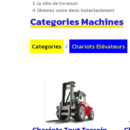
la ville de livraison
Obtenez votre devis instantanément
Categories Machines
Categories
/
Chariots Elévateurs
Chariots Tout Terrain
C