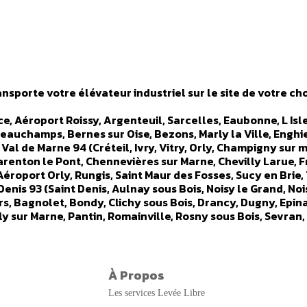
nsporte votre élévateur industriel sur le site de votre cho
ance, Aéroport Roissy, Argenteuil, Sarcelles, Eaubonne, L I
Beauchamps, Bernes sur Oise, Bezons, Marly la Ville, Enghi
- Val de Marne 94 (Créteil, Ivry, Vitry, Orly, Champigny sur m
renton le Pont, Chennevières sur Marne, Chevilly Larue, Fr
Aéroport Orly, Rungis, Saint Maur des Fosses, Sucy en Brie, 
Denis 93 (Saint Denis, Aulnay sous Bois, Noisy le Grand, No
rs, Bagnolet, Bondy, Clichy sous Bois, Drancy, Dugny, Epin
lly sur Marne, Pantin, Romainville, Rosny sous Bois, Sevran,
llancourt, Neuilly, Issy Les Moulineaux, Clamart, Nanterr
atillon, Chaville, Clichy, Courbevoie, Fontenay aux Roses,
ort Marly, Levallois Perret, Malakoff, Meudon, Montrouge,
(Etampes, Arpajon, Saint Geneviève des Bois, Corbeilles Es
À Propos
Saclay, Athis Mons, Ballainvilliers, Bievres, Bondoufle, Br
Les services Levée Libre
e, Evry, Fleury Merogis, Grigny, Itteville, Lardy, Le Pless